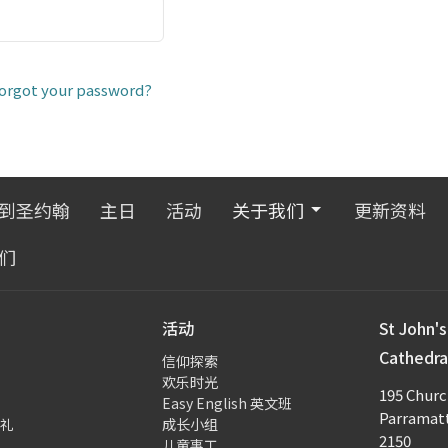
orgot your password?
到圣约翰
主日
活动
关于我们
更新资料
们
活动
St John's
Cathed
信仰探索
欢乐时光
195 Churc
Easy English 英文班
Parramat
礼
成长小组
2150
儿童事工