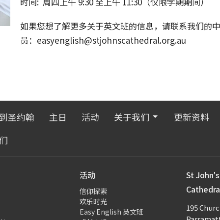
时间: 周四上午 9:30 至上午 11:30（仅限学期期间）
如果您想了解更多关于英文班的信息，请联系我们的
员：easyenglish@stjohnscathedral.org.au
到圣约翰
主日
活动
关于我们
更新资料
们
活动
St John's
Cathed
信仰探索
欢乐时光
195 Churc
Easy English 英文班
Parramat