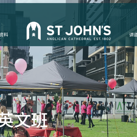
资料
讲
h 英文班