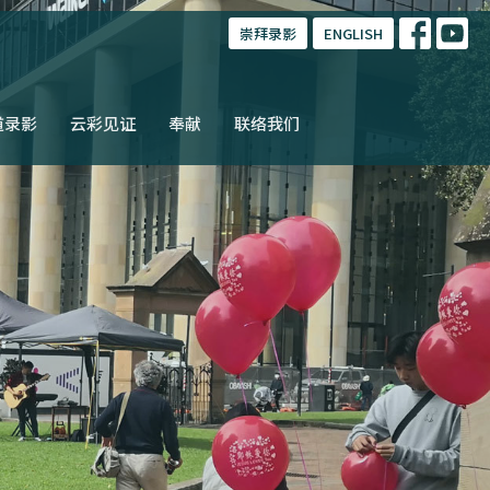
崇拜录影
ENGLISH
道录影
云彩见证
奉献
联络我们